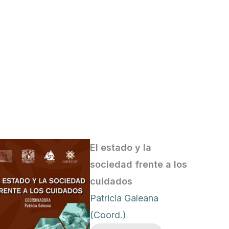
El estado y la
sociedad frente a los
cuidados
Patricia Galeana
(Coord.)