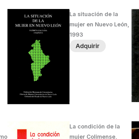
La situación de la
mujer en Nuevo León,
1993
Adquirir
La condición de la
omo
mujer Colimense,